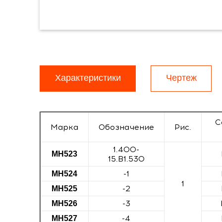
Характеристики
Чертеж
С
Марка
Обозначение
Рис.
1.400-
МН523
15.В1.530
-1
МН524
1
-2
МН525
-3
МН526
-4
МН527