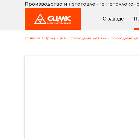
Производство и изготовление металлокон
О заводе
П
Главная
/
Продукция
/
Закладные детали
/
Закладные дет