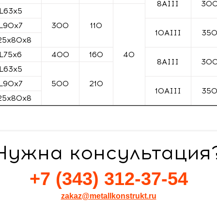
8AIII
30
L63x5
L90x7
300
110
10AIII
35
25x80x8
L75x6
400
160
40
8AIII
30
L63x5
L90x7
500
210
10AIII
35
25x80x8
Нужна консультация
+7 (343) 312-37-54
zakaz@metallkonstrukt.ru