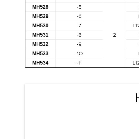
-5
МН528
-6
МН529
-7
L1
МН530
-8
2
МН531
-9
МН532
-10
МН533
-11
L1
МН534