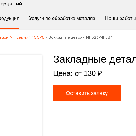
струкций
родукция
Услуги по обработке металла
Наши работы
али МН серии 1.400-15
/
Закладные детали МН523-МН534
Закладные дета
Цена: от
130
₽
Оставить заявку