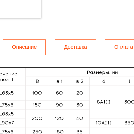
Описание
Доставка
Оплата
Размеры. мм
ечение
поз. 1
B
в 1
в 2
d
I
L63x5
100
60
20
8AIII
30
L75x6
150
90
30
L63x5
200
120
40
L90x7
10AIII
35
L75x6
250
180
35