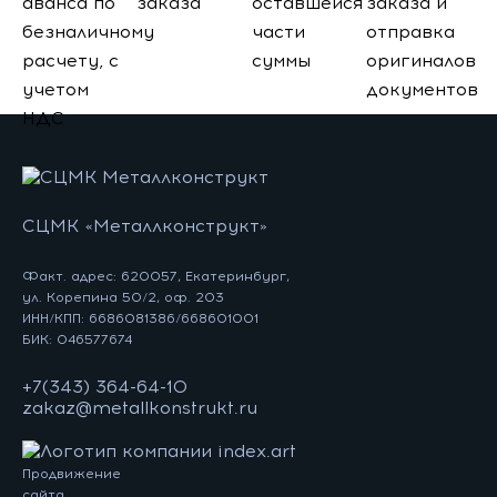
аванса по
заказа
оставшейся
заказа и
безналичному
части
отправка
расчету, с
суммы
оригиналов
учетом
документов
НДС
СЦМК «Металлконструкт»
Факт. адрес: 620057, Екатеринбург,
ул. Корепина 50/2, оф. 203
ИНН/КПП: 6686081386/668601001
БИК: 046577674
+7(343) 364-64-10
zakaz@metallkonstrukt.ru
Продвижение
сайта