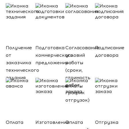
Получение
Подготовка
Согласование
Подписание
от
коммерческого
условий
договора
заказчика
предложения
работы
технического
(сроки,
задания
стоимость
работ,
график
отгрузок)
Оплата
Изготовление
Оплата
Отгрузка