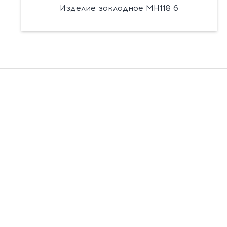
Изделие закладное МН118 6
Есть вопросы?
Заполните форму, и мы вас подробно
проконсультируем