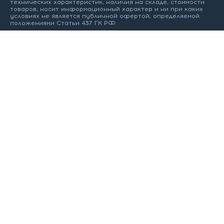
технических характеристик, наличия на складе, стоимости
товаров, носит информационный характер и ни при каких
условиях не является публичной офертой, определяемой
положениями Статьи 437 ГК РФ