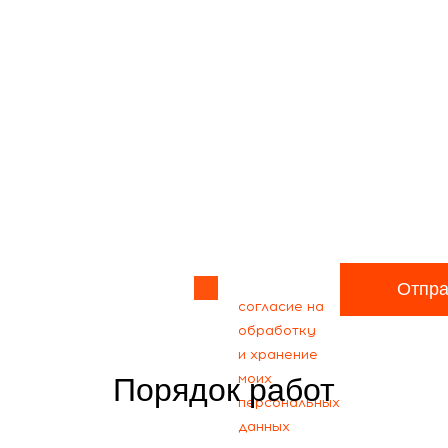
Прикрепить
файл
Я даю своё
Отпра
согласие на
обработку
и хранение
моих
Порядок работ
персональных
данных