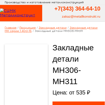
Производство и изготовление металлоконструкций
+7(343)
364-64-10
zakaz@metallkonstrukt.ru
Главная
/
Продукция
/
Закладные детали
/
Закладные детали
МН серии 1.400-15
/
Закладные детали МН306-МН311
Закладные
детали
МН306-
МН311
Цена: от
535
₽