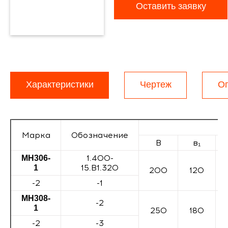
Оставить заявку
Характеристики
Чертеж
О
Марка
Обозначение
В
в₁
1.400-
МН306-
15.В1.320
1
200
120
-2
-1
МН308-
-2
1
250
180
-2
-3