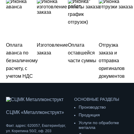
работ,
график
отгрузок)
Оплата
Изготовление
Оплата
Отгрузка
аванса по
заказа
оставшейся
заказа и
безналичному
части суммы
отправка
расчету, с
оригиналов
учетом НДС
документов
ОСНОВНЫЕ РАЗДЕЛЫ
Производство
СЦМК «Металлконструкт»
Продукция
Услуги по обработке
Факт. адрес: 620057, Екатеринбург,
металла
ул. Корепина 50/2, оф. 203