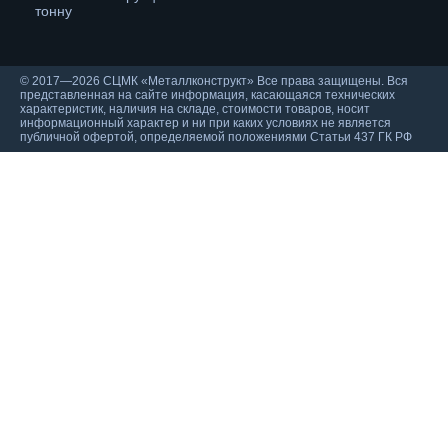
тонну
© 2017—2026 СЦМК «Металлконструкт» Все права защищены. Вся
представленная на сайте информация, касающаяся технических
характеристик, наличия на складе, стоимости товаров, носит
информационный характер и ни при каких условиях не является
публичной офертой, определяемой положениями Статьи 437 ГК РФ