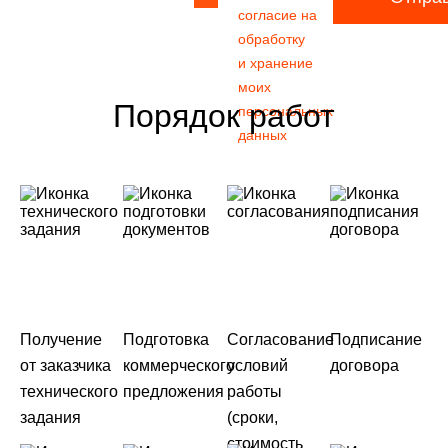
согласие на
обработку
и хранение
моих
Порядок работ
персональных
данных
Получение
Подготовка
Согласование
Подписание
от заказчика
коммерческого
условий
договора
технического
предложения
работы
задания
(сроки,
стоимость