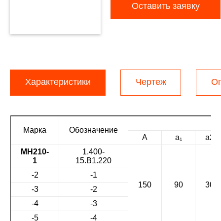
Оставить заявку
Характеристики
Чертеж
О
Марка
Обозначение
А
а₁
а2
МН210-
1.400-
1
15.В1.220
-2
-1
150
90
30
-3
-2
-4
-3
-5
-4