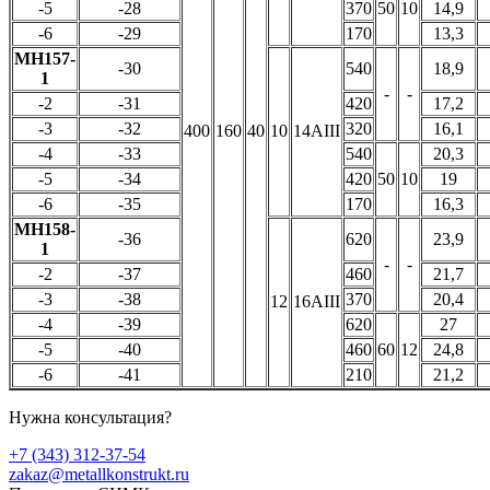
-5
-28
370
50
10
14,9
-6
-29
170
13,3
МН157-
-30
540
18,9
1
-
-
-2
-31
420
17,2
-3
-32
320
16,1
400
160
40
10
14AIII
-4
-33
540
20,3
-5
-34
420
50
10
19
-6
-35
170
16,3
МН158-
-36
620
23,9
1
-
-
-2
-37
460
21,7
-3
-38
370
20,4
12
16AIII
-4
-39
620
27
-5
-40
460
60
12
24,8
-6
-41
210
21,2
Нужна консультация?
+7 (343) 312-37-54
zakaz@metallkonstrukt.ru