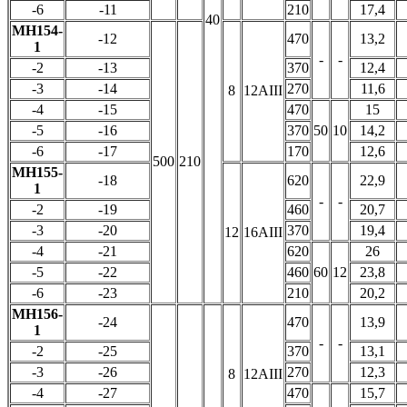
-6
-11
210
17,4
40
МН154-
-12
470
13,2
1
-
-
-2
-13
370
12,4
-3
-14
270
11,6
8
12AIII
-4
-15
470
15
-5
-16
370
50
10
14,2
-6
-17
170
12,6
500
210
МН155-
-18
620
22,9
1
-
-
-2
-19
460
20,7
-3
-20
370
19,4
12
16AIII
-4
-21
620
26
-5
-22
460
60
12
23,8
-6
-23
210
20,2
МН156-
-24
470
13,9
1
-
-
-2
-25
370
13,1
-3
-26
270
12,3
8
12AIII
-4
-27
470
15,7