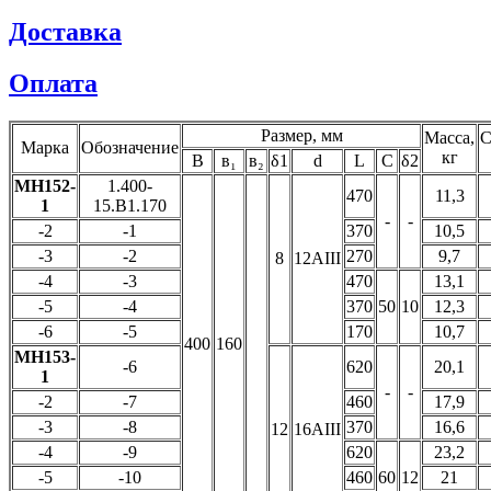
Доставка
Оплата
Размер, мм
Масса,
С
Марка
Обозначение
кг
В
в₁
в₂
δ1
d
L
C
δ2
МН152-
1.400-
470
11,3
1
15.В1.170
-
-
-2
-1
370
10,5
-3
-2
270
9,7
8
12AIII
-4
-3
470
13,1
-5
-4
370
50
10
12,3
-6
-5
170
10,7
400
160
МН153-
-6
620
20,1
1
-
-
-2
-7
460
17,9
-3
-8
370
16,6
12
16AIII
-4
-9
620
23,2
-5
-10
460
60
12
21