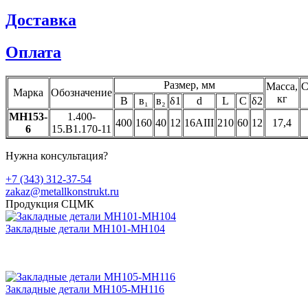
Доставка
Оплата
Размер, мм
Масса,
С
Марка
Обозначение
кг
В
в₁
в₂
δ1
d
L
C
δ2
МН153-
1.400-
400
160
40
12
16АIII
210
60
12
17,4
6
15.В1.170-11
Нужна консультация?
+7 (343) 312-37-54
zakaz@metallkonstrukt.ru
Продукция СЦМК
Закладные детали МН101-МН104
Закладные детали МН105-МН116