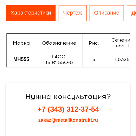
Характеристики
Чертеж
Описание
Д
Сечение
Марка
Обозначение
Рис.
поз. 1
1.400-
5
L63x5
МН555
15.В1.550-6
Нужна консультация?
+7 (343) 312-37-54
zakaz@metallkonstrukt.ru