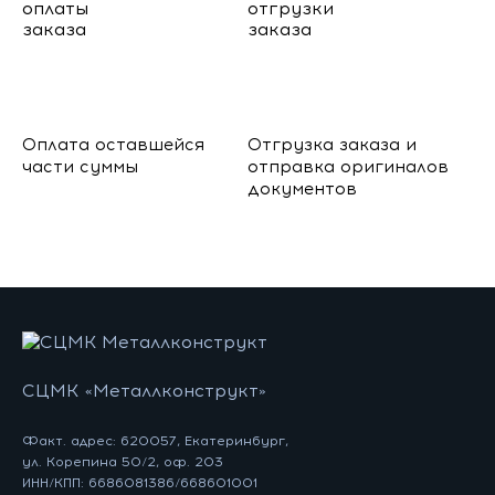
Оплата оставшейся
Отгрузка заказа и
части суммы
отправка оригиналов
документов
СЦМК «Металлконструкт»
Факт. адрес: 620057, Екатеринбург,
ул. Корепина 50/2, оф. 203
ИНН/КПП: 6686081386/668601001