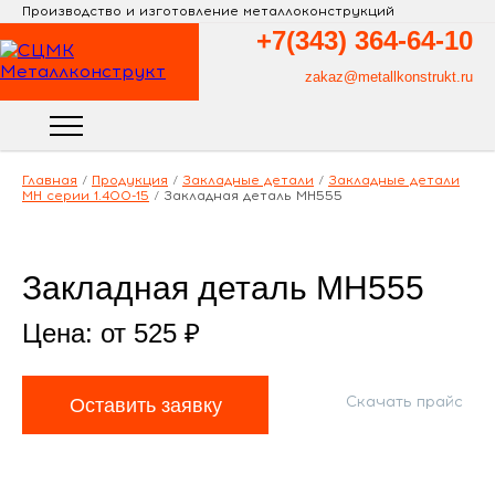
Производство и изготовление металлоконструкций
+7(343)
364-64-10
zakaz@metallkonstrukt.ru
Главная
/
Продукция
/
Закладные детали
/
Закладные детали
МН серии 1.400-15
/
Закладная деталь МН555
Закладная деталь МН555
Цена: от
525
₽
Скачать прайс
Оставить заявку