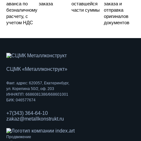
аванса по
заказа
оставшейся
заказа и
безналичному
части суммы
отправка
расчету, с
оригиналов
учетом НДС
документов
СЦМК «Металлконструкт»
Факт. адрес: 620057, Екатеринбург,
ул. Корепина 50/2, оф. 203
ИНН/КПП: 6686081386/668601001
БИК: 046577674
+7(343) 364-64-10
zakaz@metallkonstrukt.ru
Продвижение