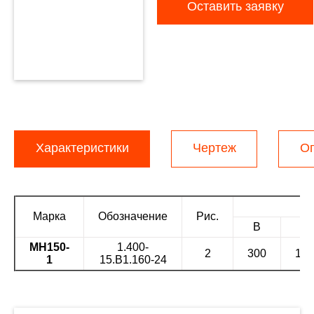
Оставить заявку
Характеристики
Чертеж
О
Марка
Обозначение
Рис.
В
в₁
МН150-
1.400-
2
300
110
1
15.В1.160-24