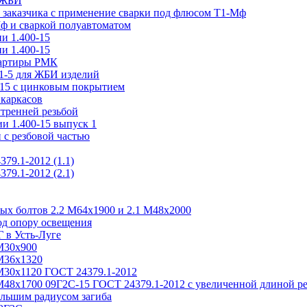
н ЖБИ
м заказчика с применение сварки под флюсом Т1-Мф
Мф и сваркой полуавтоматом
и 1.400-15
и 1.400-15
вартиры РМК
.1-5 для ЖБИ изделий
-15 с цинковым покрытием
каркасов
утренней резьбой
и 1.400-15 выпуск 1
 с резбовой частью
79.1-2012 (1.1)
79.1-2012 (2.1)
ых болтов 2.2 М64х1900 и 2.1 М48х2000
од опору освещения
 в Усть-Луге
М30х900
М36х1320
М30х1120 ГОСТ 24379.1-2012
М48х1700 09Г2С-15 ГОСТ 24379.1-2012 с увеличенной длиной р
льшим радиусом загиба