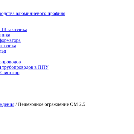
водства алюминиевого профиля
ТЗ заказчика
дника
сформатора
аказчика
льд
опроводов
я трубопроводов в ППУ
 Святогор
ждения
/
Пешеходное ограждение ОМ-2,5