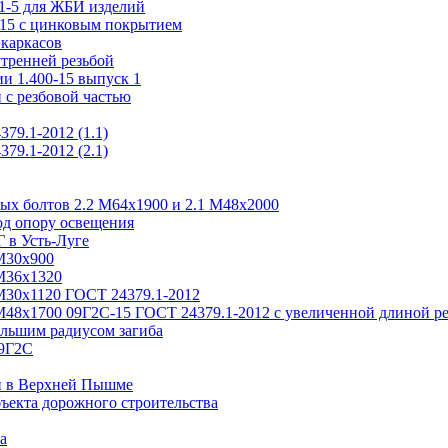
.1-5 для ЖБИ изделий
-15 с цинковым покрытием
каркасов
утренней резьбой
и 1.400-15 выпуск 1
 с резбовой частью
79.1-2012 (1.1)
79.1-2012 (2.1)
ых болтов 2.2 М64х1900 и 2.1 М48х2000
од опору освещения
 в Усть-Луге
М30х900
М36х1320
М30х1120 ГОСТ 24379.1-2012
М48х1700 09Г2С-15 ГОСТ 24379.1-2012 с увеличенной длиной р
льшим радиусом загиба
09Г2С
й в Верхней Пышме
ъекта дорожного строительства
а