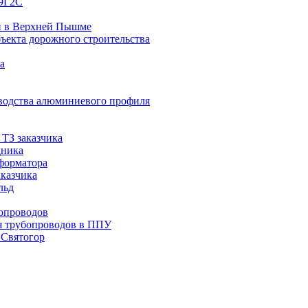
09Г2С
й в Верхней Пышме
ъекта дорожного строительства
а
водства алюминиевого профиля
ТЗ заказчика
дника
сформатора
аказчика
льд
опроводов
я трубопроводов в ППУ
 Святогор