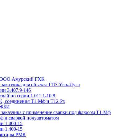
та ООО Амурский ГХК
заказчика для объекта ГПЗ Усть-Луга
ии 3.407.9-146
вай по серии 1.011.1-10.8
, соединения Т1-Мф и Т12-Рз
н ЖБИ
м заказчика с применение сварки под флюсом Т1-Мф
Мф и сваркой полуавтоматом
и 1.400-15
и 1.400-15
вартиры РМК