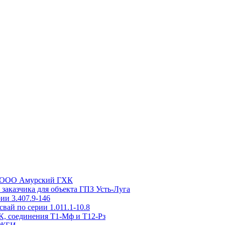
та ООО Амурский ГХК
заказчика для объекта ГПЗ Усть-Луга
ии 3.407.9-146
вай по серии 1.011.1-10.8
, соединения Т1-Мф и Т12-Рз