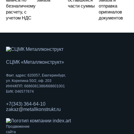
безналичному
части суммы
отправка
расчету, с
оригиналов
учетом НДС
документов
СЦМК «Металлконструкт»
Факт. адрес: 620057, Екатеринбург,
ул. Корепина 50/2, оф. 203
ИНН/КПП: 6686081386/668601001
БИК: 046577674
+7(343) 364-64-10
zakaz@metallkonstrukt.ru
Продвижение
сайта