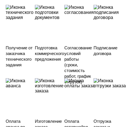
Получение от
Подготовка
Согласование
Подписание
заказчика
коммерческого
условий
договора
технического
предложения
работы
задания
(сроки,
стоимость
работ, график
отгрузок)
Оплата
Изготовление
Оплата
Отгрузка
аванса по
заказа
оставшейся
заказа и