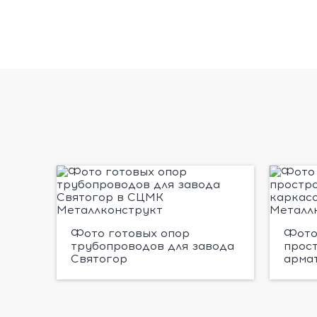
Фото готовых опор
Фото
трубопроводов для завода
прос
Святогор
арма