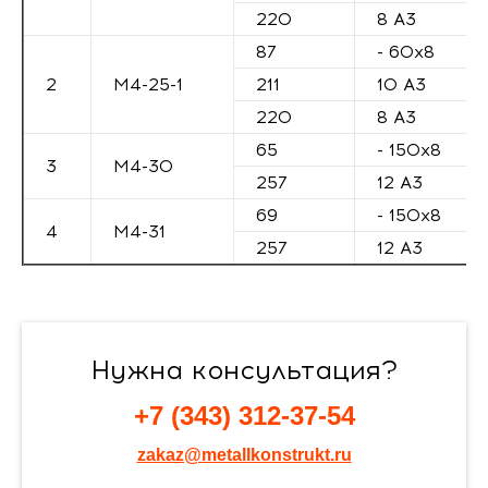
220
8 А3
87
- 60х8
2
М4-25-1
211
10 А3
220
8 А3
65
- 150х8
3
М4-30
257
12 А3
69
- 150х8
4
М4-31
257
12 А3
Нужна консультация?
+7 (343) 312-37-54
zakaz@metallkonstrukt.ru