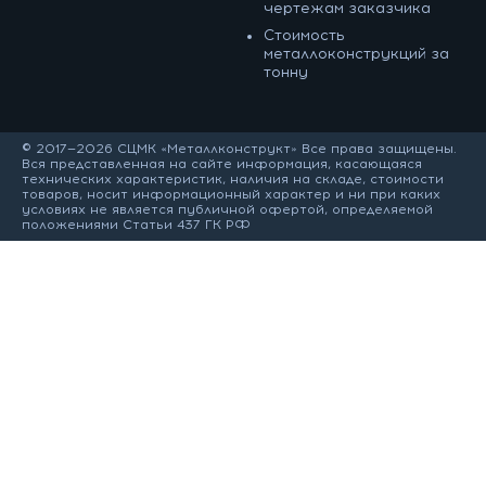
чертежам заказчика
Cтоимость
металлоконструкций за
тонну
© 2017—2026 СЦМК «Металлконструкт» Все права защищены.
Вся представленная на сайте информация, касающаяся
технических характеристик, наличия на складе, стоимости
товаров, носит информационный характер и ни при каких
условиях не является публичной офертой, определяемой
положениями Статьи 437 ГК РФ