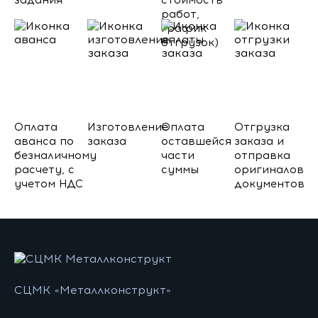
задания
стоимость
работ,
график
отгрузок)
Оплата
Изготовление
Оплата
Отгрузка
аванса по
заказа
оставшейся
заказа и
безналичному
части
отправка
расчету, с
суммы
оригиналов
учетом НДС
документов
СЦМК «Металлконструкт»