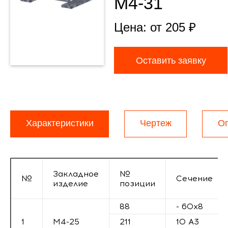
М4-31
Цена: от
205
₽
Оставить заявку
Характеристики
Чертеж
О
Закладное
№
№
Сечение
изделие
позиции
88
- 60х8
1
М4-25
211
10 А3