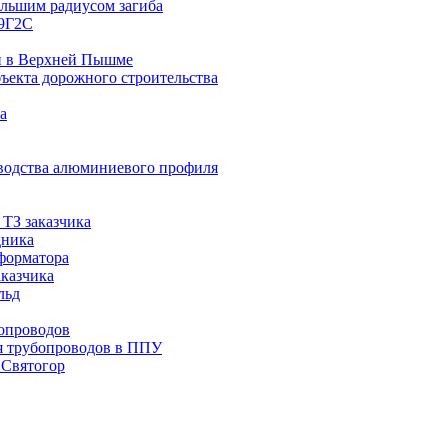
льшим радиусом загиба
09Г2С
й в Верхней Пышме
ъекта дорожного строительства
а
водства алюминиевого профиля
ТЗ заказчика
дника
сформатора
аказчика
льд
опроводов
я трубопроводов в ППУ
 Святогор