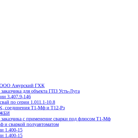
та ООО Амурский ГХК
заказчика для объекта ГПЗ Усть-Луга
ии 3.407.9-146
вай по серии 1.011.1-10.8
, соединения Т1-Мф и Т12-Рз
н ЖБИ
м заказчика с применение сварки под флюсом Т1-Мф
Мф и сваркой полуавтоматом
и 1.400-15
и 1.400-15