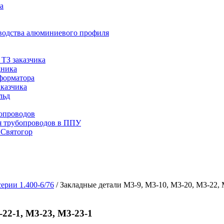
а
водства алюминиевого профиля
ТЗ заказчика
дника
сформатора
аказчика
льд
опроводов
я трубопроводов в ППУ
 Святогор
ерии 1.400-6/76
/
Закладные детали М3-9, М3-10, М3-20, М3-22, 
22-1, М3-23, М3-23-1