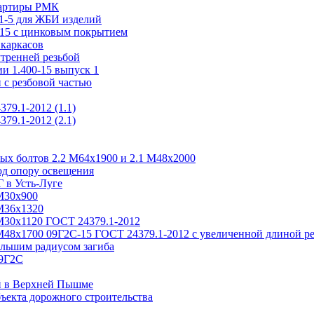
вартиры РМК
.1-5 для ЖБИ изделий
-15 с цинковым покрытием
каркасов
утренней резьбой
и 1.400-15 выпуск 1
 с резбовой частью
79.1-2012 (1.1)
79.1-2012 (2.1)
ых болтов 2.2 М64х1900 и 2.1 М48х2000
од опору освещения
 в Усть-Луге
М30х900
М36х1320
М30х1120 ГОСТ 24379.1-2012
М48х1700 09Г2С-15 ГОСТ 24379.1-2012 с увеличенной длиной р
льшим радиусом загиба
09Г2С
й в Верхней Пышме
ъекта дорожного строительства