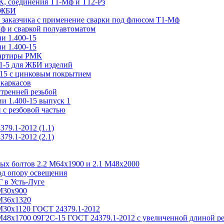
, соединения Т1-Мф и Т12-Рз
н ЖБИ
м заказчика с применение сварки под флюсом Т1-Мф
Мф и сваркой полуавтоматом
и 1.400-15
и 1.400-15
вартиры РМК
.1-5 для ЖБИ изделий
-15 с цинковым покрытием
каркасов
утренней резьбой
и 1.400-15 выпуск 1
 с резбовой частью
79.1-2012 (1.1)
79.1-2012 (2.1)
ых болтов 2.2 М64х1900 и 2.1 М48х2000
од опору освещения
 в Усть-Луге
М30х900
М36х1320
М30х1120 ГОСТ 24379.1-2012
М48х1700 09Г2С-15 ГОСТ 24379.1-2012 с увеличенной длиной р