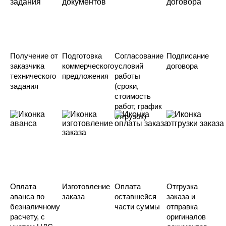
Получение от
Подготовка
Согласование
Подписание
заказчика
коммерческого
условий
договора
технического
предложения
работы
задания
(сроки,
стоимость
работ, график
отгрузок)
Оплата
Изготовление
Оплата
Отгрузка
аванса по
заказа
оставшейся
заказа и
безналичному
части суммы
отправка
расчету, с
оригиналов