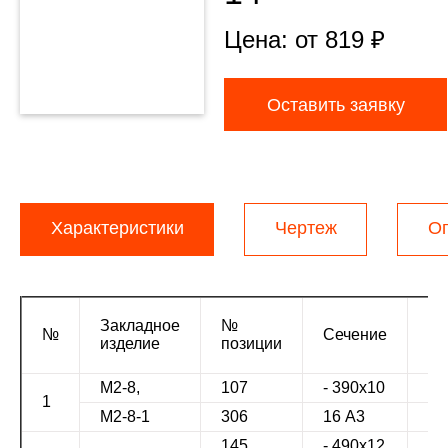
Цена: от
819
₽
Оставить заявку
Характеристики
Чертеж
О
Закладное
№
Дл
№
Сечение
изделие
позиции
мм
М2-8,
107
- 390х10
59
1
М2-8-1
306
16 А3
40
145
- 490х12
50