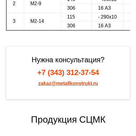
2
М2-9
306
16 А3
40
115
- 290х10
29
3
М2-14
306
16 А3
40
Нужна консультация?
+7 (343) 312-37-54
zakaz@metallkonstrukt.ru
Продукция СЦМК