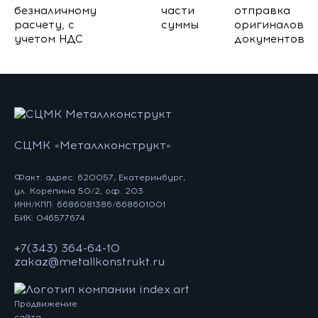
безналичному
части
отправка
расчету, с
суммы
оригиналов
учетом НДС
документов
СЦМК «Металлконструкт»
Факт. адрес: 620057, Екатеринбург,
ул. Корепина 50/2, оф. 203
ИНН/КПП: 6686081386/668601001
БИК: 046577674
+7(343) 364-64-10
zakaz@metallkonstrukt.ru
Продвижение
сайта