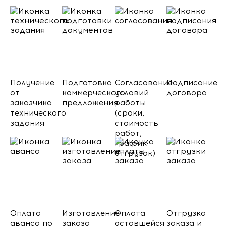
Получение
Подготовка
Согласование
Подписание
от
коммерческого
условий
договора
заказчика
предложения
работы
технического
(сроки,
задания
стоимость
работ,
график
отгрузок)
Оплата
Изготовление
Оплата
Отгрузка
аванса по
заказа
оставшейся
заказа и