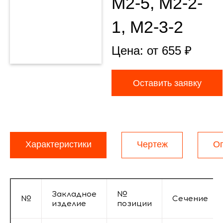
М2-5, М2-2-
1, М2-3-2
Цена: от
655
₽
Оставить заявку
Характеристики
Чертеж
О
Закладное
№
№
Сечение
изделие
позиции