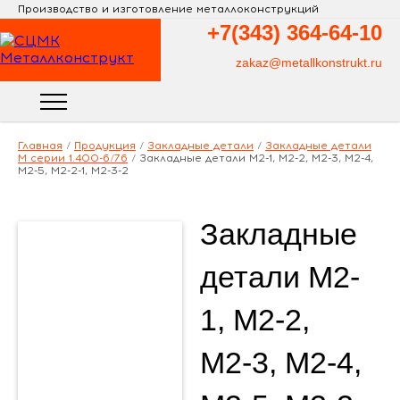
Производство и изготовление металлоконструкций
+7(343)
364-64-10
zakaz@metallkonstrukt.ru
Главная
/
Продукция
/
Закладные детали
/
Закладные детали
М серии 1.400-6/76
/
Закладные детали М2-1, М2-2, М2-3, М2-4,
М2-5, М2-2-1, М2-3-2
Закладные
детали М2-
1, М2-2,
М2-3, М2-4,