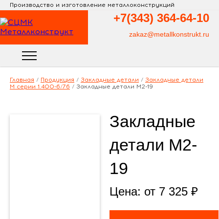
Производство и изготовление металлоконструкций
+7(343)
364-64-10
zakaz@metallkonstrukt.ru
Главная
/
Продукция
/
Закладные детали
/
Закладные детали
М серии 1.400-6/76
/
Закладные детали М2-19
Закладные
детали М2-
19
Цена: от
7 325
₽