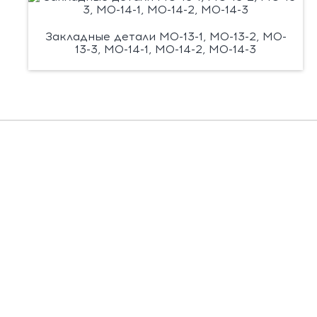
Закладные детали М0-13-1, М0-13-2, М0-
13-3, М0-14-1, М0-14-2, М0-14-3
Есть вопросы?
Заполните форму, и мы вас подробно
проконсультируем