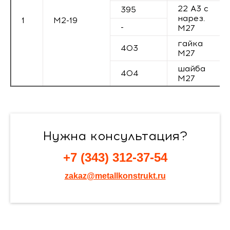
22 А3 с
395
нарез.
1
М2-19
-
М27
гайка
403
М27
шайба
404
М27
Нужна консультация?
+7 (343) 312-37-54
zakaz@metallkonstrukt.ru