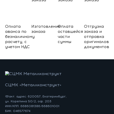
Оплата
Изготовление
Оплата
Отгрузка
аванса по
заказа
оставшейся
заказа и
безналичному
части
отправка
расчету, с
суммы
оригиналов
учетом НДС
документов
СЦМК «Металлконструкт»
Факт. адрес: 620057, Екатеринбург,
ул. Корепина 50/2, оф. 203
ИНН/КПП: 6686081386/668601001
БИК: 046577674