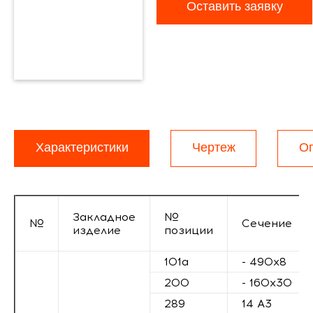
Оставить заявку
Характеристики
Чертеж
О
Закладное
№
№
Сечение
изделие
позиции
101а
- 490х8
200
- 160х30
289
14 А3