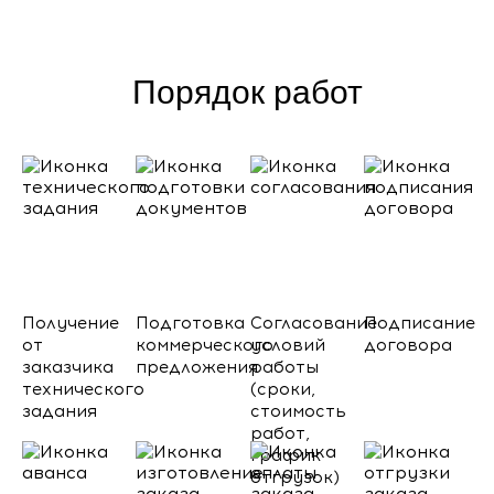
Порядок работ
Получение
Подготовка
Согласование
Подписание
от
коммерческого
условий
договора
заказчика
предложения
работы
технического
(сроки,
задания
стоимость
работ,
график
отгрузок)