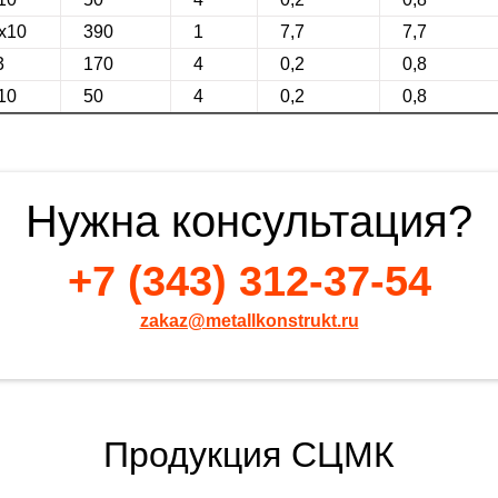
0х10
390
1
7,7
7,7
3
170
4
0,2
0,8
10
50
4
0,2
0,8
Нужна консультация?
+7 (343) 312-37-54
zakaz@metallkonstrukt.ru
Продукция СЦМК