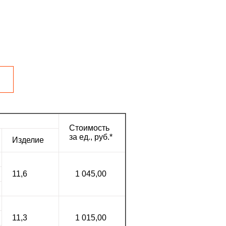
Стоимость
за ед., руб.*
Изделие
11,6
1 045,00
11,3
1 015,00