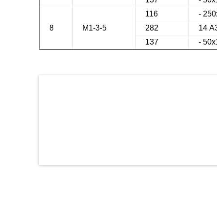
116
- 25
8
М1-3-5
282
14 А
137
- 50х