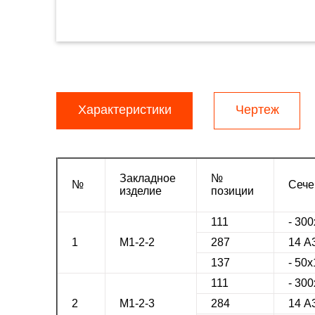
Характеристики
Чертеж
Закладное
№
№
Сече
изделие
позиции
111
- 30
1
М1-2-2
287
14 А
137
- 50х
111
- 30
2
М1-2-3
284
14 А