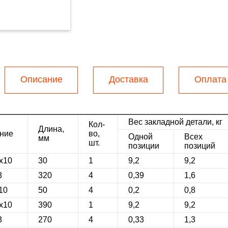
Описание
Доставка
Оплата
Вес закладной детали, кг
Кол-
Длина,
ние
во,
Одной
Всех
мм
шт.
позиции
позиций
0х10
30
1
9,2
9,2
3
320
4
0,39
1,6
10
50
4
0,2
0,8
0х10
390
1
9,2
9,2
3
270
4
0,33
1,3