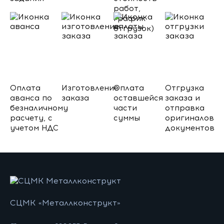
работ,
график
отгрузок)
Оплата
Изготовление
Оплата
Отгрузка
аванса по
заказа
оставшейся
заказа и
безналичному
части
отправка
расчету, с
суммы
оригиналов
учетом НДС
документов
СЦМК «Металлконструкт»