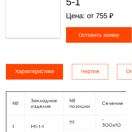
5-1
Цена: от
755
₽
Оставить заявку
Характеристики
Чертеж
О
Закладное
№
№
Сечение
изделие
позиции
-
111
300х10
1
М1-1-1