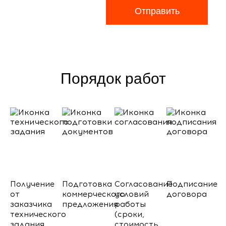
Отправить
Порядок работ
Получение
Подготовка
Согласование
Подписание
от
коммерческого
условий
договора
заказчика
предложения
работы
технического
(сроки,
задания
стоимость