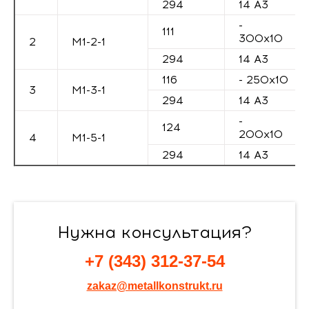
294
14 А3
-
111
300х10
2
М1-2-1
294
14 А3
116
- 250х10
3
М1-3-1
294
14 А3
-
124
200х10
4
М1-5-1
294
14 А3
Нужна консультация?
+7 (343) 312-37-54
zakaz@metallkonstrukt.ru