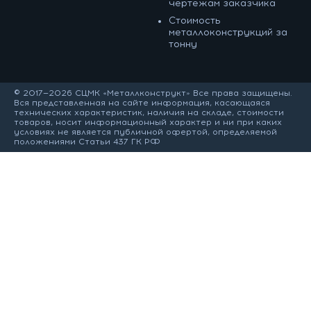
чертежам заказчика
Cтоимость
металлоконструкций за
тонну
© 2017—2026 СЦМК «Металлконструкт» Все права защищены.
Вся представленная на сайте информация, касающаяся
технических характеристик, наличия на складе, стоимости
товаров, носит информационный характер и ни при каких
условиях не является публичной офертой, определяемой
положениями Статьи 437 ГК РФ