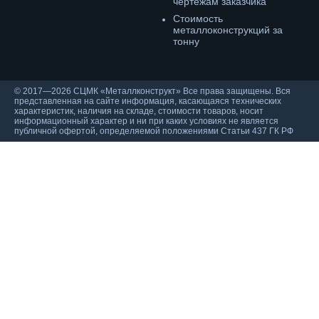
чертежам заказчика
Cтоимость
металлоконструкций за
тонну
© 2017—2026 СЦМК «Металлконструкт» Все права защищены. Вся
представленная на сайте информация, касающаяся технических
характеристик, наличия на складе, стоимости товаров, носит
информационный характер и ни при каких условиях не является
публичной офертой, определяемой положениями Статьи 437 ГК РФ