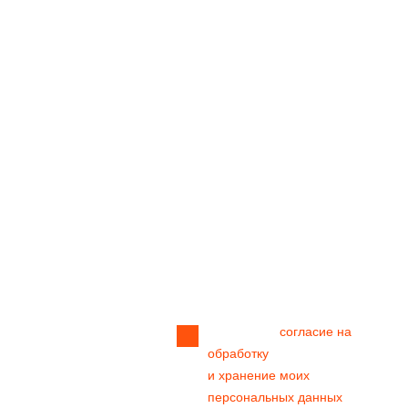
Заполните форму, и мы вас подробно проконсультируем
Прикрепить
файл
Я даю своё
согласие на
обработку
и хранение моих
персональных данных