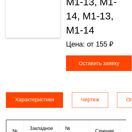
М1-13, М1-
14, М1-13,
М1-14
Цена: от
155
₽
Оставить заявку
Характеристики
Чертеж
О
Закладное
№
Дл
№
Сечение