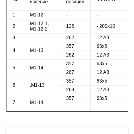
изделие
позиции
м
1
М1-12,
-
-
-
М1-12-1,
2
125
- 200х10
29
М1-12-2
3
262
12 А3
27
357
63х5
15
4
М1-13
262
12 А3
27
357
63х5
15
5
М1-14
267
12 А3
37
357
63х5
15
6
,М1-13
269
12 А3
47
357
63х5
15
7
М1-14