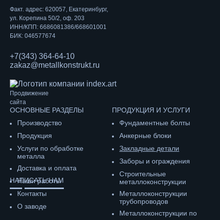
Факт. адрес: 620057, Екатеринбург,
ул. Корепина 50/2, оф. 203
ИНН/КПП: 6686081386/668601001
БИК: 046577674
+7(343) 364-64-10
zakaz@metallkonstrukt.ru
Продвижение
сайта
ОСНОВНЫЕ РАЗДЕЛЫ
ПРОДУКЦИЯ И УСЛУГИ
Производство
Фундаментные болты
Продукция
Анкерные блоки
Услуги по обработке
Закладные детали
металла
Заборы и ограждения
Доставка и оплата
Строительные
НАПИСАТЬ НАМ
Наши работы
металлоконструкции
Контакты
Металлоконструкции
трубопроводов
О заводе
Металлоконструкции по