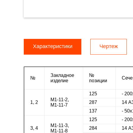
Характеристики
Чертеж
Закладное
№
№
Сече
изделие
позиции
125
- 20
М1-11-2,
1, 2
287
14 А
М1-11-7
137
- 50х
125
- 20
М1-11-3,
3, 4
284
14 А
М1-11-8