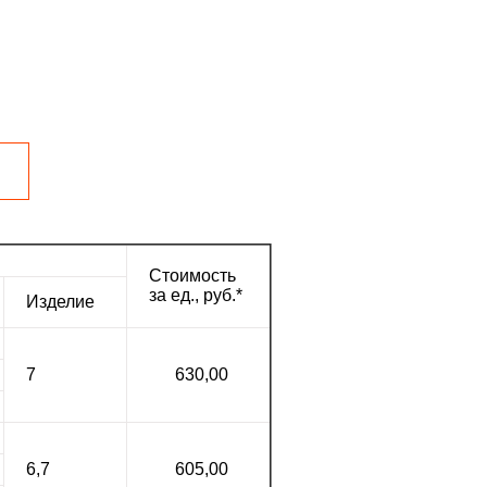
Стоимость
за ед., руб.*
Изделие
7
630,00
6,7
605,00