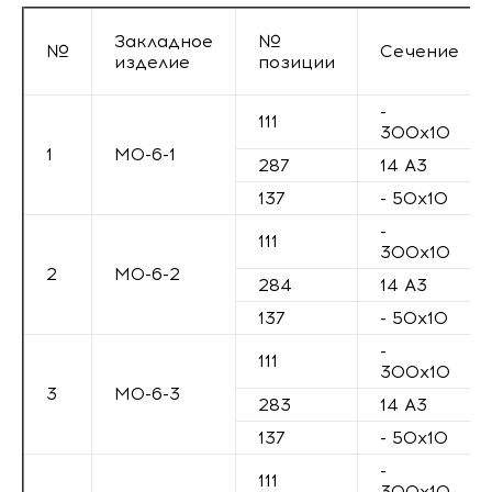
Закладное
№
№
Сечение
изделие
позиции
-
111
300х10
1
М0-6-1
287
14 А3
137
- 50х10
-
111
300х10
2
М0-6-2
284
14 А3
137
- 50х10
-
111
300х10
3
М0-6-3
283
14 А3
137
- 50х10
-
111
300х10