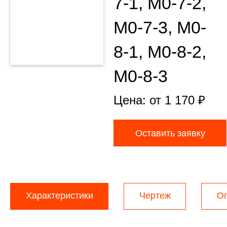
7-1, М0-7-2,
М0-7-3, М0-
8-1, М0-8-2,
М0-8-3
Цена: от
1 170
₽
Оставить заявку
Характеристики
Чертеж
О