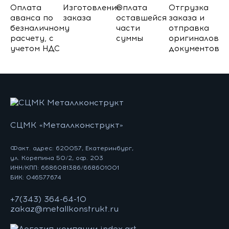
Оплата
Изготовление
Оплата
Отгрузка
аванса по
заказа
оставшейся
заказа и
безналичному
части
отправка
расчету, с
суммы
оригиналов
учетом НДС
документов
СЦМК «Металлконструкт»
Факт. адрес: 620057, Екатеринбург,
ул. Корепина 50/2, оф. 203
ИНН/КПП: 6686081386/668601001
БИК: 046577674
+7(343) 364-64-10
zakaz@metallkonstrukt.ru