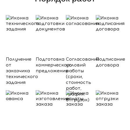
Получение
Подготовка
Согласование
Подписание
от
коммерческого
условий
договора
заказчика
предложения
работы
технического
(сроки,
задания
стоимость
работ,
график
отгрузок)