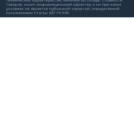
технических характеристик, наличия на складе, стоимости
товаров, носит информационный характер и ни при каких
условиях не является публичной офертой, определяемой
положениями Статьи 437 ГК РФ