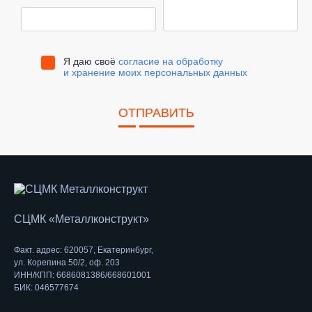
Я даю своё
согласие на обработку
и хранение моих персональных данных
ОТПРАВИТЬ
СЦМК «Металлконструкт»
Факт. адрес: 620057, Екатеринбург,
ул. Корепина 50/2, оф. 203
ИНН/КПП: 6686081386/668601001
БИК: 046577674