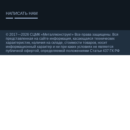
НАПИСАТЬ НАМ
© 2017—2026 СЦМК «Металлконструкт» Все права защищены. Вся
представленная на сайте информация, касающаяся технических
характеристик, наличия на складе, стоимости товаров, носит
информационный характер и ни при каких условиях не является
публичной офертой, определяемой положениями Статьи 437 ГК РФ