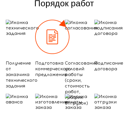
Порядок работ
Получение
Подготовка
Согласование
Подписание
от
коммерческого
условий
договора
заказчика
предложения
работы
технического
(сроки,
задания
стоимость
работ,
график
отгрузок)