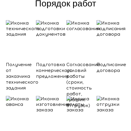
Порядок работ
Получение
Подготовка
Согласование
Подписание
от
коммерческого
условий
договора
заказчика
предложения
работы
технического
(сроки,
задания
стоимость
работ,
график
отгрузок)