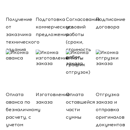
Получение
Подготовка
Согласование
Подписание
от
коммерческого
условий
договора
заказчика
предложения
работы
технического
(сроки,
задания
стоимость
работ,
график
отгрузок)
Оплата
Изготовление
Оплата
Отгрузка
аванса по
заказа
оставшейся
заказа и
безналичному
части
отправка
расчету, с
суммы
оригиналов
учетом
документов