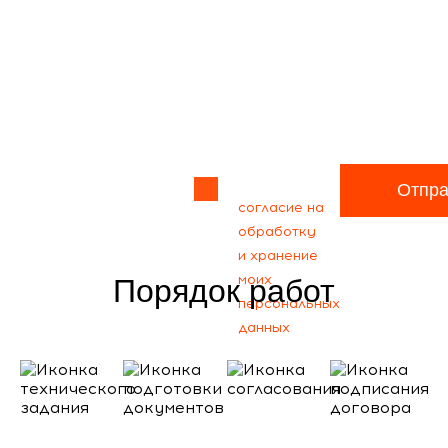
Прикрепить
файл
Я даю своё
Отпра
согласие на
обработку
и хранение
моих
Порядок работ
персональных
данных