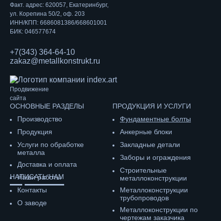
Факт. адрес: 620057, Екатеринбург,
ул. Корепина 50/2, оф. 203
ИНН/КПП: 6686081386/668601001
БИК: 046577674
+7(343) 364-64-10
zakaz@metallkonstrukt.ru
Продвижение
сайта
ОСНОВНЫЕ РАЗДЕЛЫ
ПРОДУКЦИЯ И УСЛУГИ
Производство
Фундаментные болты
Продукция
Анкерные блоки
Услуги по обработке
Закладные детали
металла
Заборы и ограждения
Доставка и оплата
Строительные
НАПИСАТЬ НАМ
Наши работы
металлоконструкции
Контакты
Металлоконструкции
трубопроводов
О заводе
Металлоконструкции по
чертежам заказчика