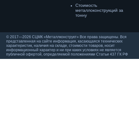
Cтоимость
металлоконструкций за
тонну
© 2017—2026 СЦМК «Металлконструкт» Все права защищены. Вся
представленная на сайте информация, касающаяся технических
характеристик, наличия на складе, стоимости товаров, носит
информационный характер и ни при каких условиях не является
публичной офертой, определяемой положениями Статьи 437 ГК РФ