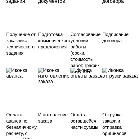
Получение от
Подготовка
Согласование
Подписание
заказчика
коммерческого
условий
договора
технического
предложения
работы
задания
(сроки,
стоимость
работ, график
отгрузок)
Оплата
Изготовление
Оплата
Отгрузка
аванса по
заказа
оставшейся
заказа и
безналичному
части суммы
отправка
расчету, с
оригиналов