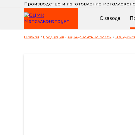
Производство и изготовление металлокон
О заводе
П
Главная
/
Продукция
/
Фундаментные болты
/
Фундамен