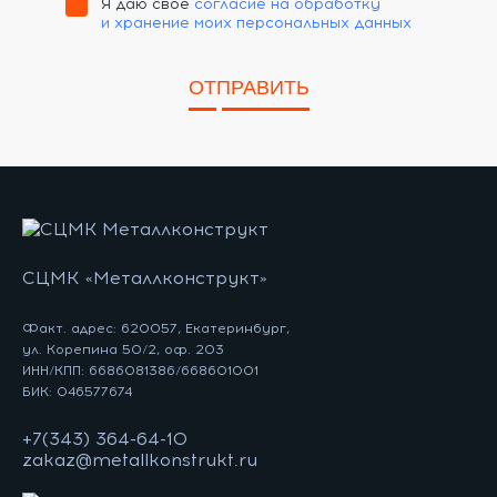
Я даю своё
согласие на обработку
и хранение моих персональных данных
ОТПРАВИТЬ
СЦМК «Металлконструкт»
Факт. адрес: 620057, Екатеринбург,
ул. Корепина 50/2, оф. 203
ИНН/КПП: 6686081386/668601001
БИК: 046577674
+7(343) 364-64-10
zakaz@metallkonstrukt.ru