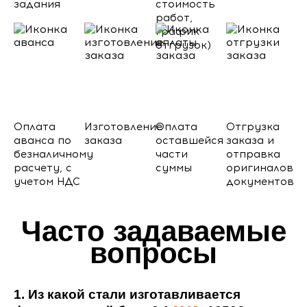
задания
стоимость
работ,
график
отгрузок)
Оплата
Изготовление
Оплата
Отгрузка
аванса по
заказа
оставшейся
заказа и
безналичному
части
отправка
расчету, с
суммы
оригиналов
учетом НДС
документов
Часто задаваемые
вопросы
1. Из какой стали изготавливается