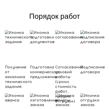
Порядок работ
Получение
Подготовка
Согласование
Подписание
от
коммерческого
условий
договора
заказчика
предложения
работы
технического
(сроки,
задания
стоимость
работ,
график
отгрузок)