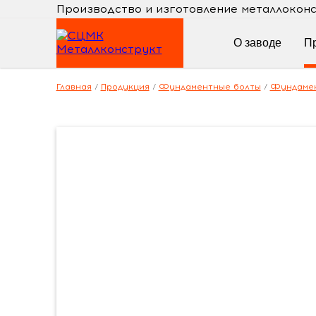
Производство и изготовление металлокон
О заводе
П
Главная
/
Продукция
/
Фундаментные болты
/
Фундамен