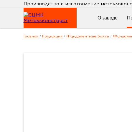
Производство и изготовление металлокон
О заводе
П
Главная
/
Продукция
/
Фундаментные болты
/
Фундамен