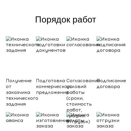
Порядок работ
Получение
Подготовка
Согласование
Подписание
от
коммерческого
условий
договора
заказчика
предложения
работы
технического
(сроки,
задания
стоимость
работ,
график
отгрузок)