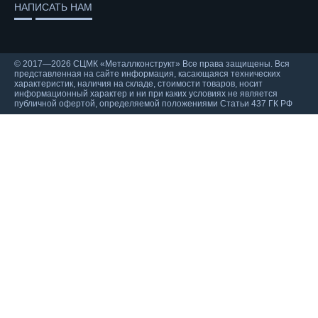
НАПИСАТЬ НАМ
© 2017—2026 СЦМК «Металлконструкт» Все права защищены. Вся
представленная на сайте информация, касающаяся технических
характеристик, наличия на складе, стоимости товаров, носит
информационный характер и ни при каких условиях не является
публичной офертой, определяемой положениями Статьи 437 ГК РФ