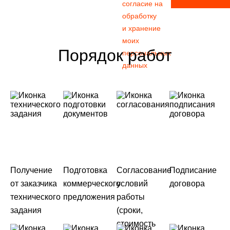
согласие на
обработку
и хранение
моих
Порядок работ
персональных
данных
Получение
Подготовка
Согласование
Подписание
от заказчика
коммерческого
условий
договора
технического
предложения
работы
задания
(сроки,
стоимость