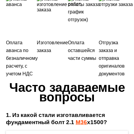
работ,
график
отгрузок)
Оплата
Изготовление
Оплата
Отгрузка
аванса по
заказа
оставшейся
заказа и
безналичному
части суммы
отправка
расчету, с
оригиналов
учетом НДС
документов
Часто задаваемые
вопросы
1. Из какой стали изготавливается
фундаментный болт 2.1
М36
х1500?