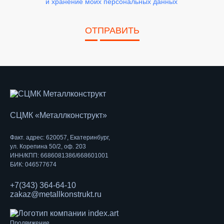
и хранение моих персональных данных
ОТПРАВИТЬ
СЦМК «Металлконструкт»
Факт. адрес: 620057, Екатеринбург,
ул. Корепина 50/2, оф. 203
ИНН/КПП: 6686081386/668601001
БИК: 046577674
+7(343) 364-64-10
zakaz@metallkonstrukt.ru
Продвижение