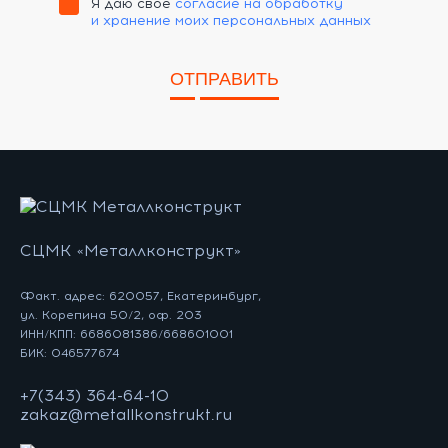
Я даю своё
согласие на обработку
и хранение моих персональных данных
ОТПРАВИТЬ
СЦМК «Металлконструкт»
Факт. адрес: 620057, Екатеринбург,
ул. Корепина 50/2, оф. 203
ИНН/КПП: 6686081386/668601001
БИК: 046577674
+7(343) 364-64-10
zakaz@metallkonstrukt.ru