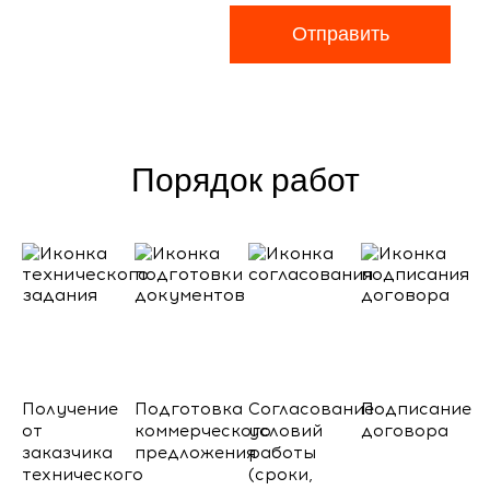
Отправить
Порядок работ
Получение
Подготовка
Согласование
Подписание
от
коммерческого
условий
договора
заказчика
предложения
работы
технического
(сроки,