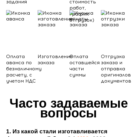
задания
стоимость
работ,
график
отгрузок)
Оплата
Изготовление
Оплата
Отгрузка
аванса по
заказа
оставшейся
заказа и
безналичному
части
отправка
расчету, с
суммы
оригиналов
учетом НДС
документов
Часто задаваемые
вопросы
1. Из какой стали изготавливается