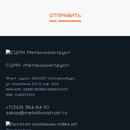
ОТПРАВИТЬ
СЦМК «Металлконструкт»
Факт. адрес: 620057, Екатеринбург,
ул. Корепина 50/2, оф. 203
ИНН/КПП: 6686081386/668601001
БИК: 046577674
+7(343) 364-64-10
zakaz@metallkonstrukt.ru
Продвижение