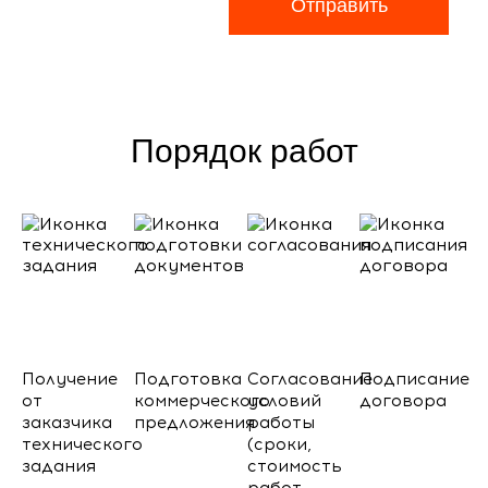
Отправить
Порядок работ
Получение
Подготовка
Согласование
Подписание
от
коммерческого
условий
договора
заказчика
предложения
работы
технического
(сроки,
задания
стоимость