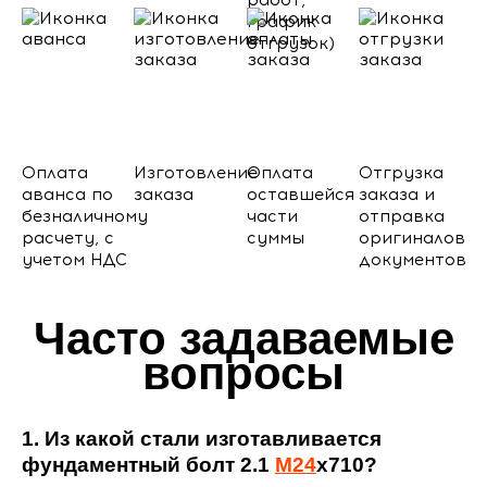
работ,
график
отгрузок)
Оплата
Изготовление
Оплата
Отгрузка
аванса по
заказа
оставшейся
заказа и
безналичному
части
отправка
расчету, с
суммы
оригиналов
учетом НДС
документов
Часто задаваемые
вопросы
1. Из какой стали изготавливается
фундаментный болт 2.1
М24
х710?