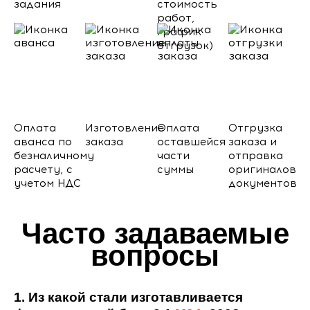
задания
стоимость
работ,
график
отгрузок)
Оплата
Изготовление
Оплата
Отгрузка
аванса по
заказа
оставшейся
заказа и
безналичному
части
отправка
расчету, с
суммы
оригиналов
учетом НДС
документов
Часто задаваемые
вопросы
1. Из какой стали изготавливается