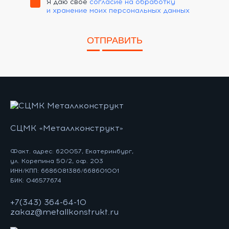
Я даю своё
согласие на обработку
и хранение моих персональных данных
ОТПРАВИТЬ
СЦМК «Металлконструкт»
Факт. адрес: 620057, Екатеринбург,
ул. Корепина 50/2, оф. 203
ИНН/КПП: 6686081386/668601001
БИК: 046577674
+7(343) 364-64-10
zakaz@metallkonstrukt.ru