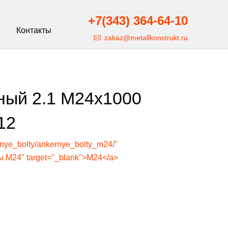
+7(343)
364-64-10
Контакты
zakaz@metallkonstrukt.ru
ный 2.1 М24х1000
12
tnye_bolty/ankernye_bolty_m24/"
 М24" target="_blank">М24</a>