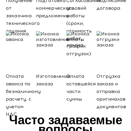
Получение
Подготовка
Согласование
Подписание
от
коммерческого
условий
договора
заказчика
предложения
работы
технического
(сроки,
задания
стоимость
работ,
график
отгрузок)
Оплата
Изготовление
Оплата
Отгрузка
аванса по
заказа
оставшейся
заказа и
безналичному
части
отправка
расчету, с
суммы
оригиналов
учетом
документов
НДС
Часто задаваемые
вопросы