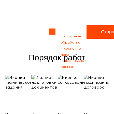
Прикрепить
файл
Я даю своё
Отпра
согласие на
обработку
и хранение
моих
Порядок работ
персональных
данных