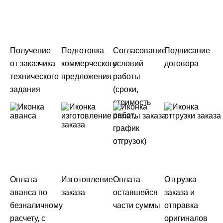
Получение
Подготовка
Согласование
Подписание
от заказчика
коммерческого
условий
договора
технического
предложения
работы
задания
(сроки,
стоимость
работ,
график
отгрузок)
Оплата
Изготовление
Оплата
Отгрузка
аванса по
заказа
оставшейся
заказа и
безналичному
части суммы
отправка
расчету, с
оригиналов