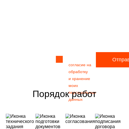
Прикрепить
файл
Я даю своё
Отпра
согласие на
обработку
и хранение
моих
Порядок работ
персональных
данных