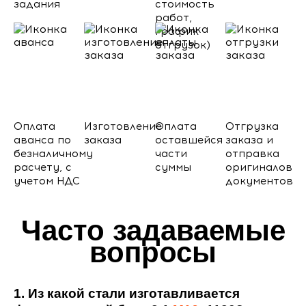
задания
стоимость
работ,
график
отгрузок)
Оплата
Изготовление
Оплата
Отгрузка
аванса по
заказа
оставшейся
заказа и
безналичному
части
отправка
расчету, с
суммы
оригиналов
учетом НДС
документов
Часто задаваемые
вопросы
1. Из какой стали изготавливается