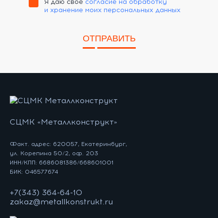
Я даю своё
согласие на обработку
и хранение моих персональных данных
ОТПРАВИТЬ
СЦМК «Металлконструкт»
Факт. адрес: 620057, Екатеринбург,
ул. Корепина 50/2, оф. 203
ИНН/КПП: 6686081386/668601001
БИК: 046577674
+7(343) 364-64-10
zakaz@metallkonstrukt.ru