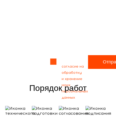
Прикрепить
файл
Я даю своё
Отпра
согласие на
обработку
и хранение
моих
Порядок работ
персональных
данных