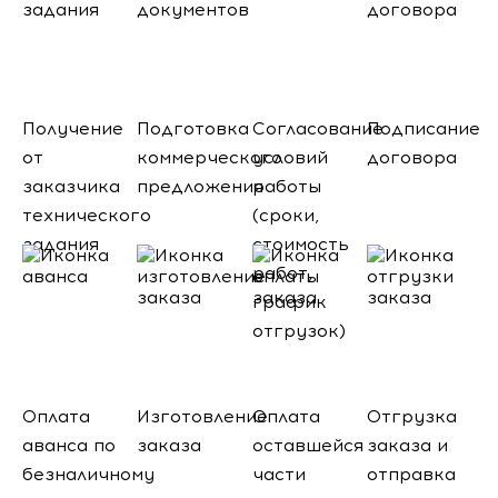
Получение
Подготовка
Согласование
Подписание
от
коммерческого
условий
договора
заказчика
предложения
работы
технического
(сроки,
задания
стоимость
работ,
график
отгрузок)
Оплата
Изготовление
Оплата
Отгрузка
аванса по
заказа
оставшейся
заказа и
безналичному
части
отправка