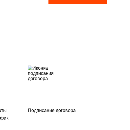
оты
Подписание договора
афик