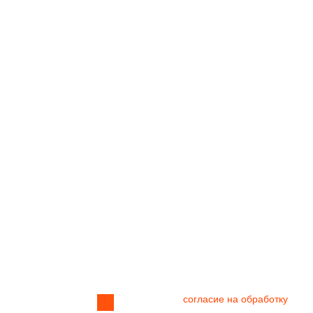
руем
Я даю своё
согласие на обработку