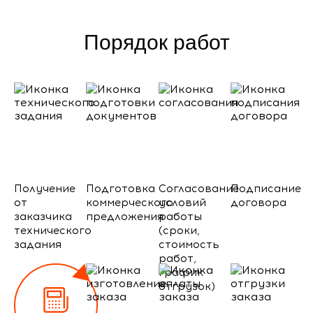
Порядок работ
Получение
Подготовка
Согласование
Подписание
от
коммерческого
условий
договора
заказчика
предложения
работы
технического
(сроки,
задания
стоимость
работ,
график
отгрузок)