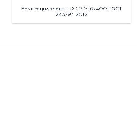
Болт фундаментный 1.2 М16х400 ГОСТ
24379.1 2012
Есть вопросы?
Заполните форму, и мы вас подробно
проконсультируем