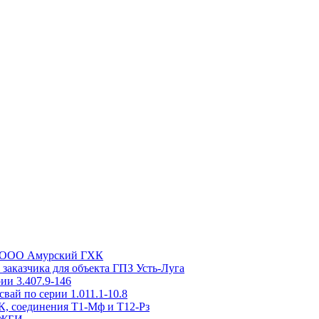
та ООО Амурский ГХК
заказчика для объекта ГПЗ Усть-Луга
ии 3.407.9-146
вай по серии 1.011.1-10.8
, соединения Т1-Мф и Т12-Рз