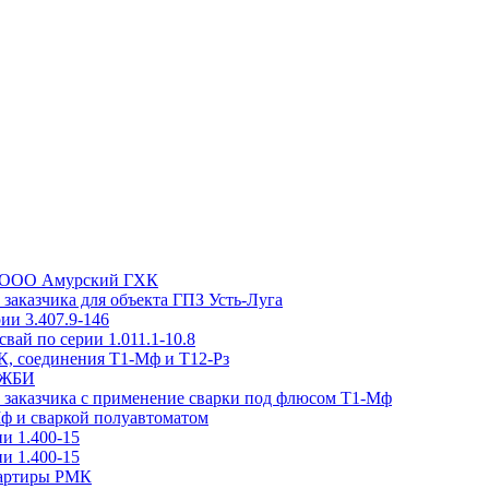
та ООО Амурский ГХК
заказчика для объекта ГПЗ Усть-Луга
ии 3.407.9-146
вай по серии 1.011.1-10.8
, соединения Т1-Мф и Т12-Рз
н ЖБИ
м заказчика с применение сварки под флюсом Т1-Мф
Мф и сваркой полуавтоматом
и 1.400-15
и 1.400-15
вартиры РМК