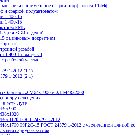
н ЖБИ
м заказчика с применение сварки под флюсом Т1-Мф
Мф и сваркой полуавтоматом
и 1.400-15
и 1.400-15
вартиры РМК
.1-5 для ЖБИ изделий
-15 с цинковым покрытием
каркасов
утренней резьбой
и 1.400-15 выпуск 1
 с резбовой частью
79.1-2012 (1.1)
79.1-2012 (2.1)
ых болтов 2.2 М64х1900 и 2.1 М48х2000
од опору освещения
 в Усть-Луге
М30х900
М36х1320
М30х1120 ГОСТ 24379.1-2012
М48х1700 09Г2С-15 ГОСТ 24379.1-2012 с увеличенной длиной р
льшим радиусом загиба