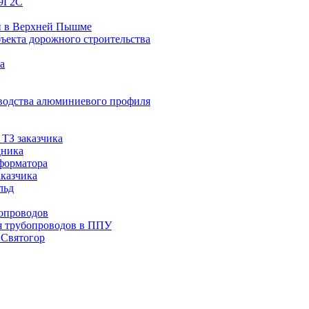
09Г2С
й в Верхней Пышме
ъекта дорожного строительства
а
водства алюминиевого профиля
ТЗ заказчика
дника
сформатора
аказчика
льд
опроводов
я трубопроводов в ППУ
 Святогор