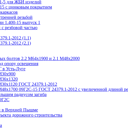
.1-5 для ЖБИ изделий
-15 с цинковым покрытием
каркасов
утренней резьбой
и 1.400-15 выпуск 1
 с резбовой частью
79.1-2012 (1.1)
79.1-2012 (2.1)
ых болтов 2.2 М64х1900 и 2.1 М48х2000
од опору освещения
 в Усть-Луге
М30х900
М36х1320
М30х1120 ГОСТ 24379.1-2012
М48х1700 09Г2С-15 ГОСТ 24379.1-2012 с увеличенной длиной р
льшим радиусом загиба
09Г2С
й в Верхней Пышме
ъекта дорожного строительства
а