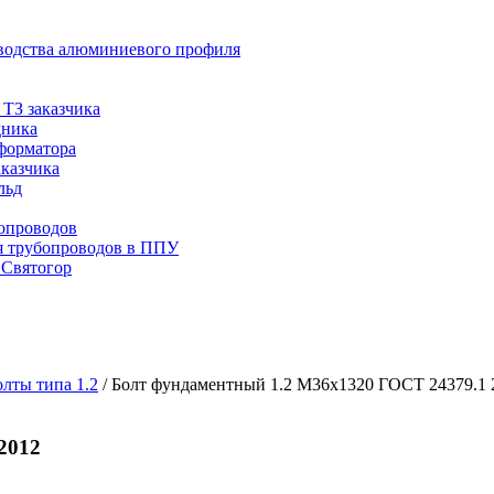
водства алюминиевого профиля
ТЗ заказчика
дника
сформатора
аказчика
льд
опроводов
я трубопроводов в ППУ
 Святогор
лты типа 1.2
/
Болт фундаментный 1.2 М36х1320 ГОСТ 24379.1 
2012