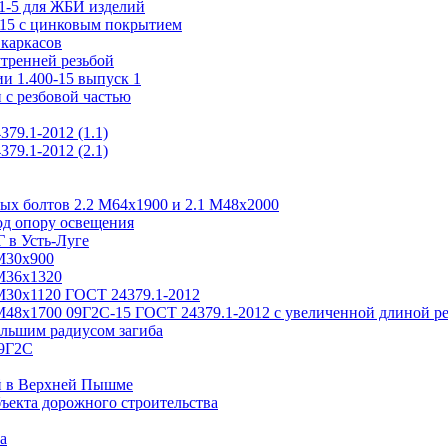
.1-5 для ЖБИ изделий
-15 с цинковым покрытием
каркасов
утренней резьбой
и 1.400-15 выпуск 1
 с резбовой частью
79.1-2012 (1.1)
79.1-2012 (2.1)
ых болтов 2.2 М64х1900 и 2.1 М48х2000
од опору освещения
 в Усть-Луге
М30х900
М36х1320
М30х1120 ГОСТ 24379.1-2012
М48х1700 09Г2С-15 ГОСТ 24379.1-2012 с увеличенной длиной р
льшим радиусом загиба
09Г2С
й в Верхней Пышме
ъекта дорожного строительства
а