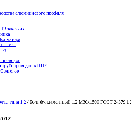
водства алюминиевого профиля
ТЗ заказчика
дника
сформатора
аказчика
льд
опроводов
я трубопроводов в ППУ
 Святогор
лты типа 1.2
/
Болт фундаментный 1.2 М30х1500 ГОСТ 24379.1 
2012