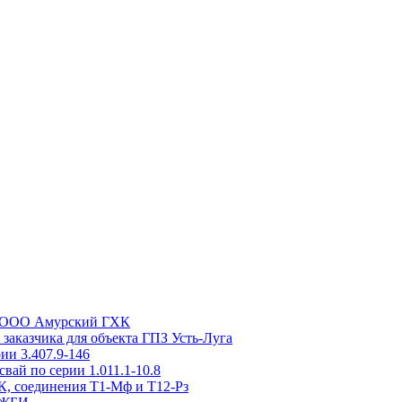
та ООО Амурский ГХК
заказчика для объекта ГПЗ Усть-Луга
ии 3.407.9-146
вай по серии 1.011.1-10.8
, соединения Т1-Мф и Т12-Рз