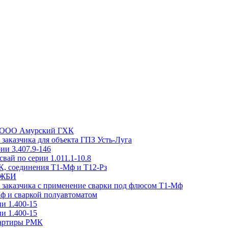
та ООО Амурский ГХК
заказчика для объекта ГПЗ Усть-Луга
ии 3.407.9-146
вай по серии 1.011.1-10.8
, соединения Т1-Мф и Т12-Рз
н ЖБИ
м заказчика с применение сварки под флюсом Т1-Мф
Мф и сваркой полуавтоматом
и 1.400-15
и 1.400-15
вартиры РМК