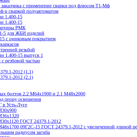
н ЖБИ
м заказчика с применение сварки под флюсом Т1-Мф
Мф и сваркой полуавтоматом
и 1.400-15
и 1.400-15
вартиры РМК
.1-5 для ЖБИ изделий
-15 с цинковым покрытием
каркасов
утренней резьбой
и 1.400-15 выпуск 1
 с резбовой частью
79.1-2012 (1.1)
79.1-2012 (2.1)
ых болтов 2.2 М64х1900 и 2.1 М48х2000
од опору освещения
 в Усть-Луге
М30х900
М36х1320
М30х1120 ГОСТ 24379.1-2012
М48х1700 09Г2С-15 ГОСТ 24379.1-2012 с увеличенной длиной р
льшим радиусом загиба