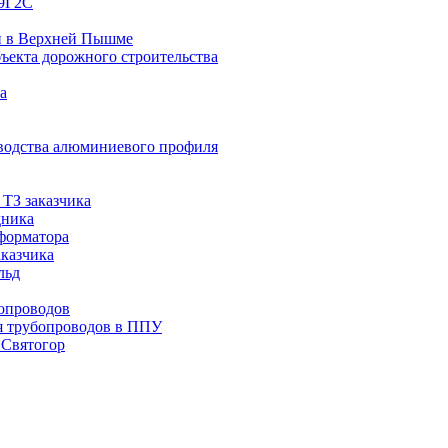
09Г2С
й в Верхней Пышме
ъекта дорожного строительства
а
водства алюминиевого профиля
ТЗ заказчика
дника
сформатора
аказчика
льд
опроводов
я трубопроводов в ППУ
 Святогор