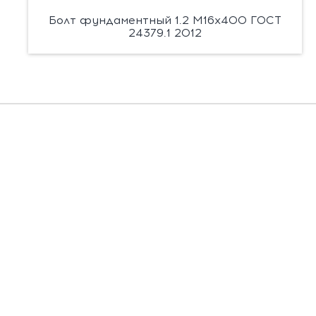
Болт фундаментный 1.2 М16х400 ГОСТ
24379.1 2012
Есть вопросы?
Заполните форму, и мы вас подробно
проконсультируем