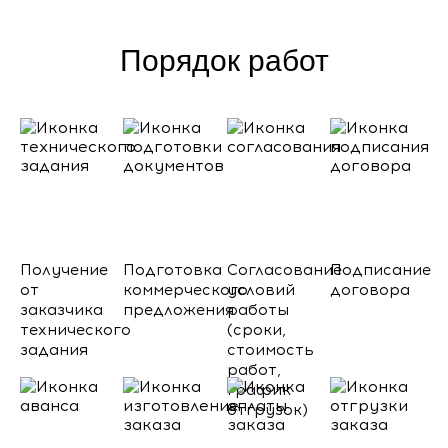
Порядок работ
Получение
Подготовка
Согласование
Подписание
от
коммерческого
условий
договора
заказчика
предложения
работы
технического
(сроки,
задания
стоимость
работ,
график
отгрузок)