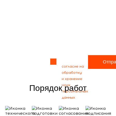
Прикрепить
файл
Я даю своё
Отпра
согласие на
обработку
и хранение
моих
Порядок работ
персональных
данных