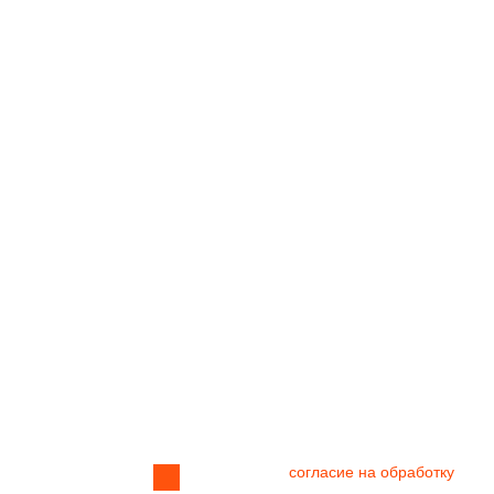
руем
Я даю своё
согласие на обработку