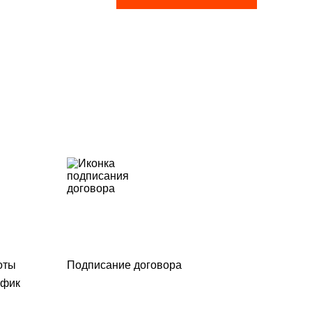
оты
Подписание договора
афик