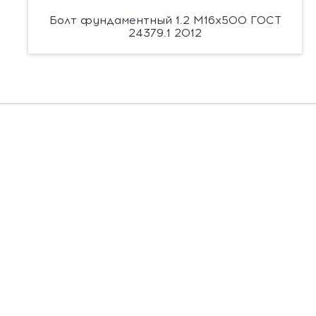
Болт фундаментный 1.2 М16х500 ГОСТ
24379.1 2012
Есть вопросы?
Заполните форму, и мы вас подробно
проконсультируем