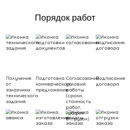
Порядок работ
Получение
Подготовка
Согласование
Подписание
от
коммерческого
условий
договора
заказчика
предложения
работы
технического
(сроки,
задания
стоимость
работ,
график
отгрузок)