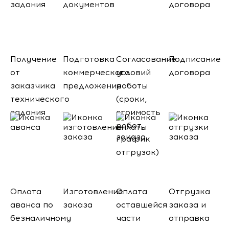
Получение
Подготовка
Согласование
Подписание
от
коммерческого
условий
договора
заказчика
предложения
работы
технического
(сроки,
задания
стоимость
работ,
график
отгрузок)
Оплата
Изготовление
Оплата
Отгрузка
аванса по
заказа
оставшейся
заказа и
безналичному
части
отправка