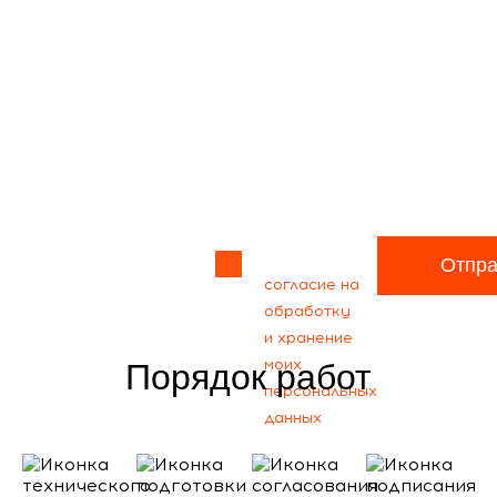
Прикрепить
файл
Я даю своё
Отпра
согласие на
обработку
и хранение
моих
Порядок работ
персональных
данных