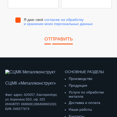
Я даю своё
согласие на обработку
и хранение моих персональных данных
ОТПРАВИТЬ
ОСНОВНЫЕ РАЗДЕЛЫ
Производство
СЦМК «Металлконструкт»
Продукция
Услуги по обработке
Факт. адрес: 620057, Екатеринбург,
металла
ул. Корепина 50/2, оф. 203
Доставка и оплата
ИНН/КПП: 6686081386/668601001
БИК: 046577674
Наши работы
Контакты