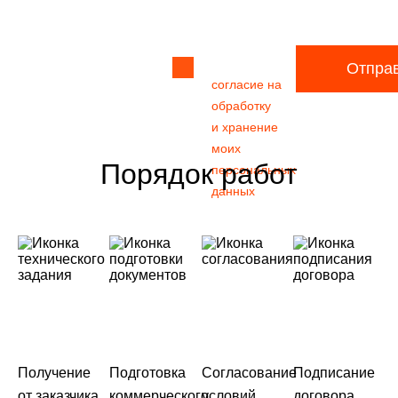
файл
Я даю своё
Отпра
согласие на
обработку
и хранение
моих
Порядок работ
персональных
данных
Получение
Подготовка
Согласование
Подписание
от заказчика
коммерческого
условий
договора