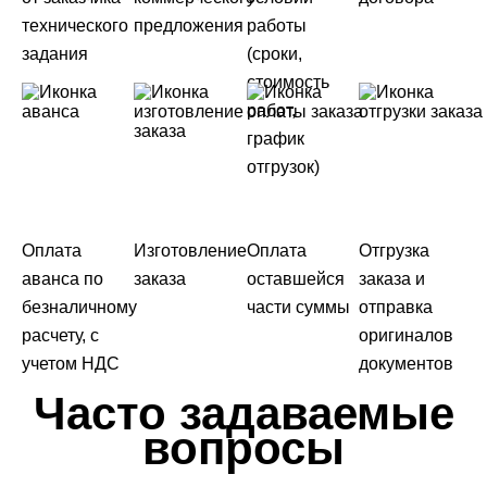
технического
предложения
работы
задания
(сроки,
стоимость
работ,
график
отгрузок)
Оплата
Изготовление
Оплата
Отгрузка
аванса по
заказа
оставшейся
заказа и
безналичному
части суммы
отправка
расчету, с
оригиналов
учетом НДС
документов
Часто задаваемые
вопросы